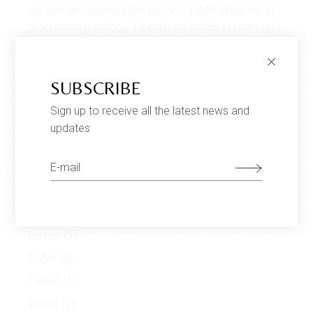
elit, sed do eiusmod tempor. incididunt ut labore et
dolore magna aliqua. Ut enim ad minim veniam, quis
nostrud exercitation ullamco laboris nisi ut aliquip.
SUBSCRIBE
CATEGORIES
Sign up to receive all the latest news and
updates
Armchairs
(3)
Chairs
(1)
Decor
(4)
Furniture
(9)
Lamps
(1)
Sofas
(4)
Tables
(1)
Vases
(2)