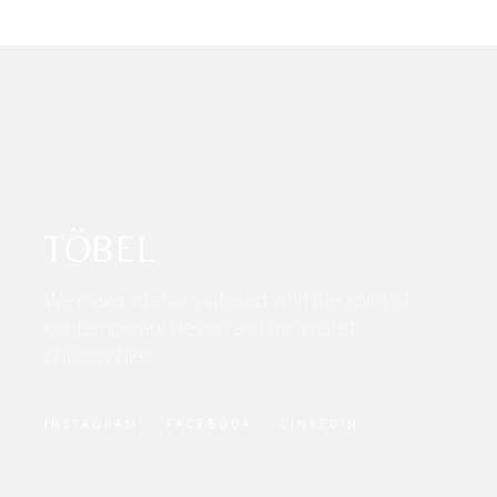
TÖBEL
We make interiors infused with the spirit of
contemporary design and minimalist
philosophies.
INSTAGRAM
FACEBOOK
LINKEDIN