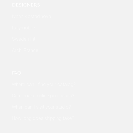
DESIGNERS
Ivana Kostadinova
Italymobile
Sweden Int
Arch. France
FAQ
Where can I find your catalog?
Can I make online purchases?
When can I visit your studio?
How long does shipping take?